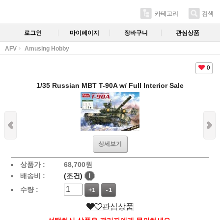
카테고리
검색
로그인
마이페이지
장바구니
관심상품
AFV
Amusing Hobby
0
1/35 Russian MBT T-90A w/ Full Interior Sale
상세보기
상품가 :
68,700
원
배송비 :
(조건)
!
수량 :
+1
-1
관심상품