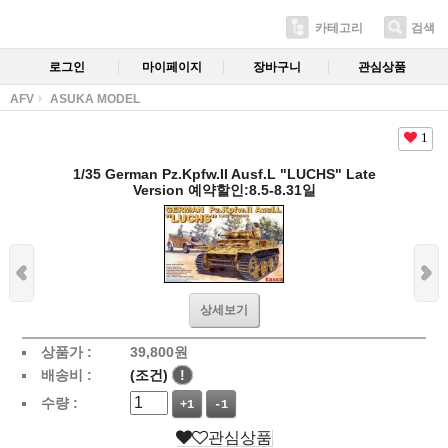
카테고리
검색
로그인
마이페이지
장바구니
관심상품
AFV
ASUKA MODEL
1
1/35 German Pz.Kpfw.II Ausf.L "LUCHS" Late
Version 예약할인:8.5-8.31일
상세보기
상품가 :
39,800
원
배송비 :
(조건)
!
수량 :
+1
-1
관심상품