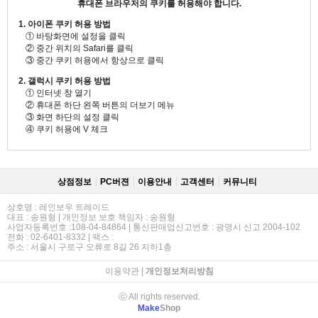
휴대폰 브라우저의 쿠키를 허용해야 합니다.
1. 아이폰 쿠키 허용 방법
① 바탕화면에 설정을 클릭
② 중간 위치의 Safari를 클릭
③ 중간 쿠키 허용에서 항상으로 클릭
2. 갤럭시 쿠키 허용 방법
① 인터넷 창 열기
② 휴대폰 하단 왼쪽 버튼의 더보기 메뉴
③ 화면 하단의 설정 클릭
④ 쿠키 허용에 V 체크
상점정보
PC버젼
이용안내
고객센터
커뮤니티
상호명 : 레인보우 트레이드
대표 : 송원형 | 개인정보 보호 책임자 : 송원형
사업자등록번호 :108-04-84864 | 통신판매업신고번호 : 광명시 신고 2004-102
전화 : 02-6401-8332 | 팩스 :
주소 : 서울시 구로구 오류로 8길 26 지하1층
이용약관
|
개인정보처리방침
ⓒ All rights reserved.
Make
Shop