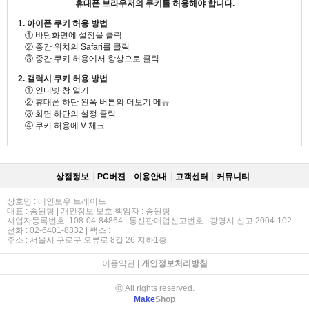
휴대폰 브라우저의 쿠키를 허용해야 합니다.
1. 아이폰 쿠키 허용 방법
① 바탕화면에 설정을 클릭
② 중간 위치의 Safari를 클릭
③ 중간 쿠키 허용에서 항상으로 클릭
2. 갤럭시 쿠키 허용 방법
① 인터넷 창 열기
② 휴대폰 하단 왼쪽 버튼의 더보기 메뉴
③ 화면 하단의 설정 클릭
④ 쿠키 허용에 V 체크
상점정보
PC버젼
이용안내
고객센터
커뮤니티
상호명 : 레인보우 트레이드
대표 : 송원형 | 개인정보 보호 책임자 : 송원형
사업자등록번호 :108-04-84864 | 통신판매업신고번호 : 광명시 신고 2004-102
전화 : 02-6401-8332 | 팩스 :
주소 : 서울시 구로구 오류로 8길 26 지하1층
이용약관
|
개인정보처리방침
ⓒ All rights reserved.
Make
Shop