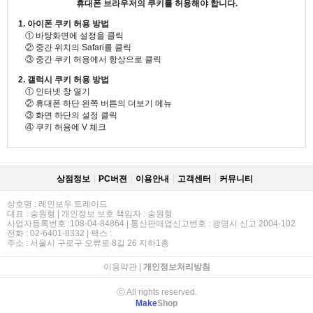
휴대폰 브라우저의 쿠키를 허용해야 합니다.
1. 아이폰 쿠키 허용 방법
① 바탕화면에 설정을 클릭
② 중간 위치의 Safari를 클릭
③ 중간 쿠키 허용에서 항상으로 클릭
2. 갤럭시 쿠키 허용 방법
① 인터넷 창 열기
② 휴대폰 하단 왼쪽 버튼의 더보기 메뉴
③ 화면 하단의 설정 클릭
④ 쿠키 허용에 V 체크
상점정보
PC버젼
이용안내
고객센터
커뮤니티
상호명 : 레인보우 트레이드
대표 : 송원형 | 개인정보 보호 책임자 : 송원형
사업자등록번호 :108-04-84864 | 통신판매업신고번호 : 광명시 신고 2004-102
전화 : 02-6401-8332 | 팩스 :
주소 : 서울시 구로구 오류로 8길 26 지하1층
이용약관
|
개인정보처리방침
ⓒ All rights reserved.
Make
Shop