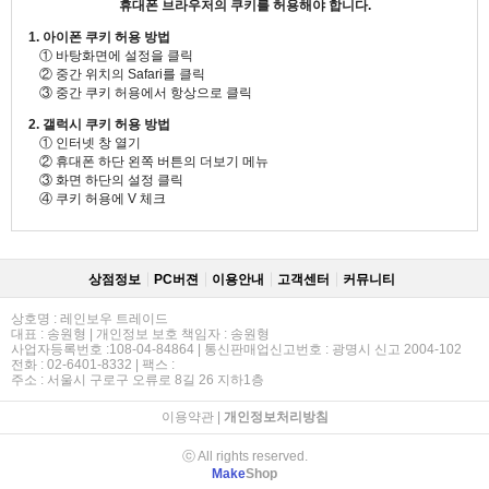
휴대폰 브라우저의 쿠키를 허용해야 합니다.
1. 아이폰 쿠키 허용 방법
① 바탕화면에 설정을 클릭
② 중간 위치의 Safari를 클릭
③ 중간 쿠키 허용에서 항상으로 클릭
2. 갤럭시 쿠키 허용 방법
① 인터넷 창 열기
② 휴대폰 하단 왼쪽 버튼의 더보기 메뉴
③ 화면 하단의 설정 클릭
④ 쿠키 허용에 V 체크
상점정보
PC버젼
이용안내
고객센터
커뮤니티
상호명 : 레인보우 트레이드
대표 : 송원형 | 개인정보 보호 책임자 : 송원형
사업자등록번호 :108-04-84864 | 통신판매업신고번호 : 광명시 신고 2004-102
전화 : 02-6401-8332 | 팩스 :
주소 : 서울시 구로구 오류로 8길 26 지하1층
이용약관
|
개인정보처리방침
ⓒ All rights reserved.
Make
Shop