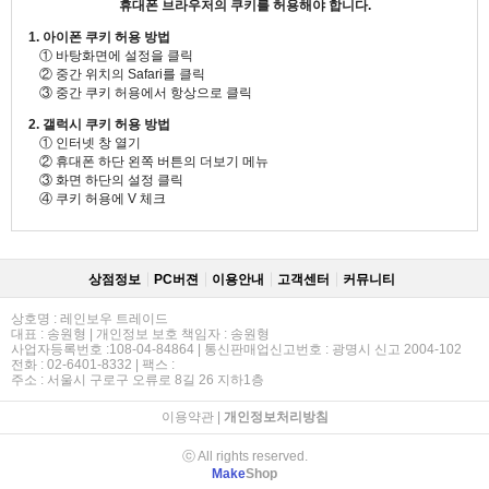
휴대폰 브라우저의 쿠키를 허용해야 합니다.
1. 아이폰 쿠키 허용 방법
① 바탕화면에 설정을 클릭
② 중간 위치의 Safari를 클릭
③ 중간 쿠키 허용에서 항상으로 클릭
2. 갤럭시 쿠키 허용 방법
① 인터넷 창 열기
② 휴대폰 하단 왼쪽 버튼의 더보기 메뉴
③ 화면 하단의 설정 클릭
④ 쿠키 허용에 V 체크
상점정보
PC버젼
이용안내
고객센터
커뮤니티
상호명 : 레인보우 트레이드
대표 : 송원형 | 개인정보 보호 책임자 : 송원형
사업자등록번호 :108-04-84864 | 통신판매업신고번호 : 광명시 신고 2004-102
전화 : 02-6401-8332 | 팩스 :
주소 : 서울시 구로구 오류로 8길 26 지하1층
이용약관
|
개인정보처리방침
ⓒ All rights reserved.
Make
Shop