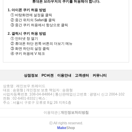
휴대폰 브라우저의 쿠키를 허용해야 합니다.
1. 아이폰 쿠키 허용 방법
① 바탕화면에 설정을 클릭
② 중간 위치의 Safari를 클릭
③ 중간 쿠키 허용에서 항상으로 클릭
2. 갤럭시 쿠키 허용 방법
① 인터넷 창 열기
② 휴대폰 하단 왼쪽 버튼의 더보기 메뉴
③ 화면 하단의 설정 클릭
④ 쿠키 허용에 V 체크
상점정보
PC버젼
이용안내
고객센터
커뮤니티
상호명 : 레인보우 트레이드
대표 : 송원형 | 개인정보 보호 책임자 : 송원형
사업자등록번호 :108-04-84864 | 통신판매업신고번호 : 광명시 신고 2004-102
전화 : 02-6401-8332 | 팩스 :
주소 : 서울시 구로구 오류로 8길 26 지하1층
이용약관
|
개인정보처리방침
ⓒ All rights reserved.
Make
Shop