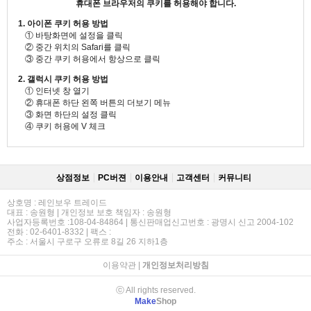
휴대폰 브라우저의 쿠키를 허용해야 합니다.
1. 아이폰 쿠키 허용 방법
① 바탕화면에 설정을 클릭
② 중간 위치의 Safari를 클릭
③ 중간 쿠키 허용에서 항상으로 클릭
2. 갤럭시 쿠키 허용 방법
① 인터넷 창 열기
② 휴대폰 하단 왼쪽 버튼의 더보기 메뉴
③ 화면 하단의 설정 클릭
④ 쿠키 허용에 V 체크
상점정보
PC버젼
이용안내
고객센터
커뮤니티
상호명 : 레인보우 트레이드
대표 : 송원형 | 개인정보 보호 책임자 : 송원형
사업자등록번호 :108-04-84864 | 통신판매업신고번호 : 광명시 신고 2004-102
전화 : 02-6401-8332 | 팩스 :
주소 : 서울시 구로구 오류로 8길 26 지하1층
이용약관
|
개인정보처리방침
ⓒ All rights reserved.
Make
Shop