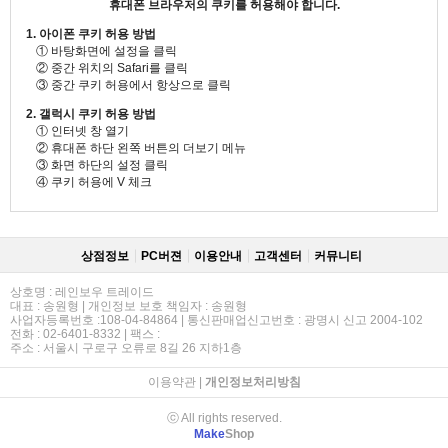
휴대폰 브라우저의 쿠키를 허용해야 합니다.
1. 아이폰 쿠키 허용 방법
① 바탕화면에 설정을 클릭
② 중간 위치의 Safari를 클릭
③ 중간 쿠키 허용에서 항상으로 클릭
2. 갤럭시 쿠키 허용 방법
① 인터넷 창 열기
② 휴대폰 하단 왼쪽 버튼의 더보기 메뉴
③ 화면 하단의 설정 클릭
④ 쿠키 허용에 V 체크
상점정보
PC버젼
이용안내
고객센터
커뮤니티
상호명 : 레인보우 트레이드
대표 : 송원형 | 개인정보 보호 책임자 : 송원형
사업자등록번호 :108-04-84864 | 통신판매업신고번호 : 광명시 신고 2004-102
전화 : 02-6401-8332 | 팩스 :
주소 : 서울시 구로구 오류로 8길 26 지하1층
이용약관
|
개인정보처리방침
ⓒ All rights reserved.
Make
Shop