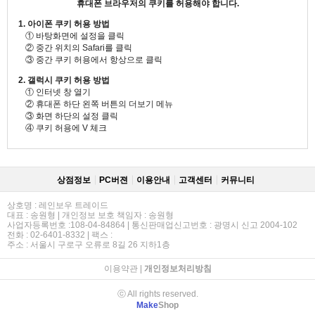
휴대폰 브라우저의 쿠키를 허용해야 합니다.
1. 아이폰 쿠키 허용 방법
① 바탕화면에 설정을 클릭
② 중간 위치의 Safari를 클릭
③ 중간 쿠키 허용에서 항상으로 클릭
2. 갤럭시 쿠키 허용 방법
① 인터넷 창 열기
② 휴대폰 하단 왼쪽 버튼의 더보기 메뉴
③ 화면 하단의 설정 클릭
④ 쿠키 허용에 V 체크
상점정보
PC버젼
이용안내
고객센터
커뮤니티
상호명 : 레인보우 트레이드
대표 : 송원형 | 개인정보 보호 책임자 : 송원형
사업자등록번호 :108-04-84864 | 통신판매업신고번호 : 광명시 신고 2004-102
전화 : 02-6401-8332 | 팩스 :
주소 : 서울시 구로구 오류로 8길 26 지하1층
이용약관
|
개인정보처리방침
ⓒ All rights reserved.
Make
Shop