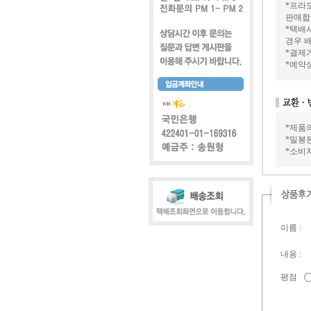
*프라모
판매합
*택배
경우 배
*결제가
*예약
*제품
*밀봉
*소비
이름 :
내용 :
평점