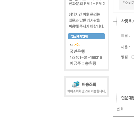
*소비
이름 :
내용 :
평점
번호