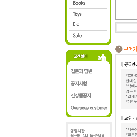
*프라모
판매합
*택배
경우 배
*결제가
*예약
*제품
*밀봉