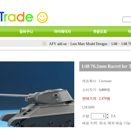
AFV add on
>
Lion Marc Model Designs
>
1/48
>
1/48 7
1/48 76.2mm Barrel for 
제조회사 : Lionmarc
소비자가 :
3,800
원
판매가격 :
2,470원
LM1800
수량
EA
배송 지역
: 국내, 해외 배송 가능