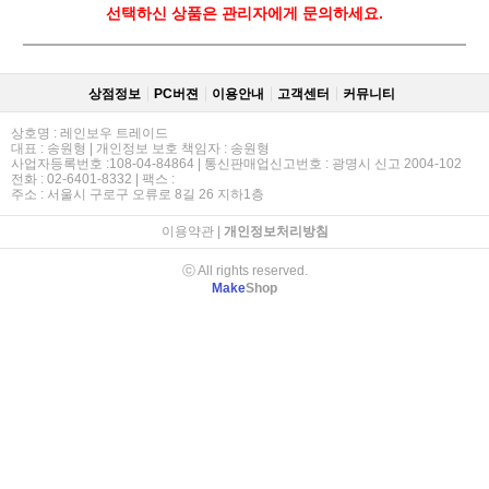
선택하신 상품은 관리자에게 문의하세요.
상점정보
PC버젼
이용안내
고객센터
커뮤니티
상호명 : 레인보우 트레이드
대표 : 송원형 | 개인정보 보호 책임자 : 송원형
사업자등록번호 :108-04-84864 | 통신판매업신고번호 : 광명시 신고 2004-102
전화 : 02-6401-8332 | 팩스 :
주소 : 서울시 구로구 오류로 8길 26 지하1층
이용약관
|
개인정보처리방침
ⓒ All rights reserved.
Make
Shop