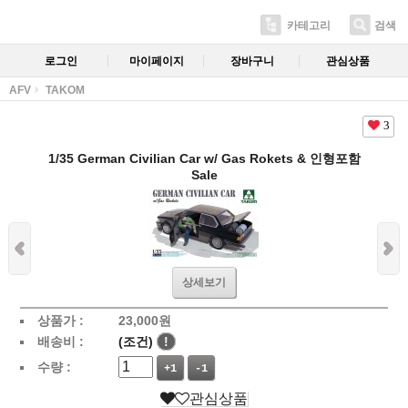
카테고리
검색
로그인
마이페이지
장바구니
관심상품
AFV
TAKOM
3
1/35 German Civilian Car w/ Gas Rokets & 인형포함
Sale
상세보기
상품가 :
23,000
원
배송비 :
(조건)
!
수량 :
+1
-1
관심상품