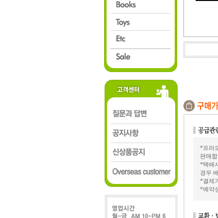
*프라모
판매합
*택배
경우 배
*결제가
*예약