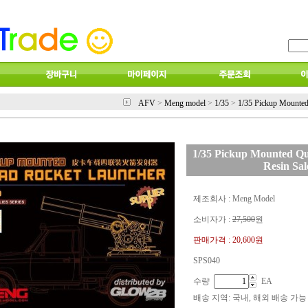
AFV
>
Meng model
>
1/35
>
1/35 Pickup Mounted
1/35 Pickup Mounted Q
Resin Sal
제조회사 : Meng Model
소비자가 :
27,500
원
판매가격 :
20,600원
SPS040
수량
EA
배송 지역
: 국내, 해외 배송 가능