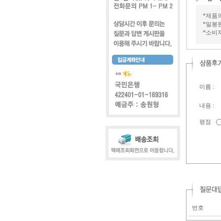
*제품
*밀봉
*소비
이름 :
내용 :
평점
번호