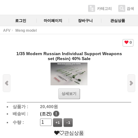
카테고리
검색
로그인
마이페이지
장바구니
관심상품
AFV
Meng model
0
1/35 Modern Russian Individual Support Weapons
set (Resin) 40% Sale
상세보기
상품가 :
20,400
원
배송비 :
(조건)
!
수량 :
+1
-1
관심상품