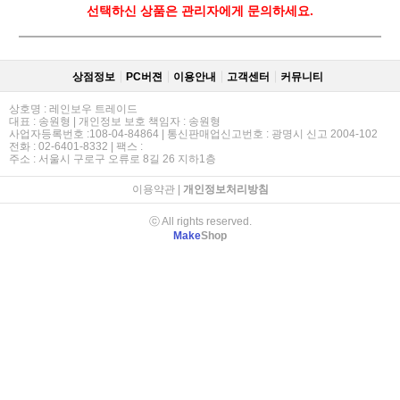
선택하신 상품은 관리자에게 문의하세요.
상점정보
PC버젼
이용안내
고객센터
커뮤니티
상호명 : 레인보우 트레이드
대표 : 송원형 | 개인정보 보호 책임자 : 송원형
사업자등록번호 :108-04-84864 | 통신판매업신고번호 : 광명시 신고 2004-102
전화 : 02-6401-8332 | 팩스 :
주소 : 서울시 구로구 오류로 8길 26 지하1층
이용약관
|
개인정보처리방침
ⓒ All rights reserved.
Make
Shop