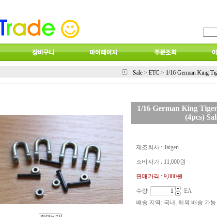
Sale
>
ETC
>
1/16 German King Tig
1/16 German King Tiger
(4pcs) Sal
제조회사 : Taigen
소비자가 :
11,000
원
판매가격 :
9,800원
수량
EA
배송 지역
: 국내, 해외 배송 가능