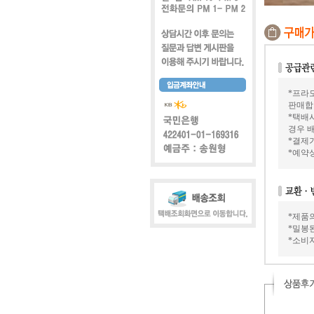
*프라모
판매합
*택배
경우 배
*결제가
*예약
*제품
*밀봉
*소비