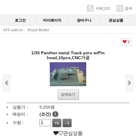
카테고리
검색
로그인
마이페이지
장바구니
관심상품
AFV add on
Royal Model
2
1/35 Panther metal Track pins w/Pin
head,10pcs,CNC가공
상세보기
상품가 :
5,250
원
배송비 :
(조건)
!
수량 :
+1
-1
관심상품