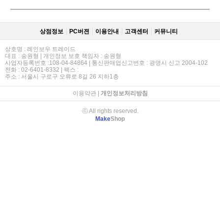
상점정보
PC버젼
이용안내
고객센터
커뮤니티
상호명 : 레인보우 트레이드
대표 : 송원형 | 개인정보 보호 책임자 : 송원형
사업자등록번호 :108-04-84864 | 통신판매업신고번호 : 광명시 신고 2004-102
전화 : 02-6401-8332 | 팩스 :
주소 : 서울시 구로구 오류로 8길 26 지하1층
이용약관
|
개인정보처리방침
ⓒ All rights reserved.
Make
Shop