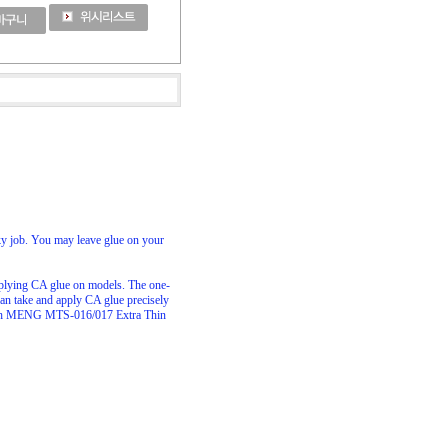
ky job. You may leave glue on your
pplying CA glue on models. The one-
an take and apply CA glue precisely
d with MENG MTS-016/017 Extra Thin