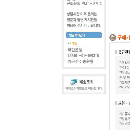
*프라모
판매합
*택배
경우 배
*결제가
*예약
*제품
*밀봉
*소비