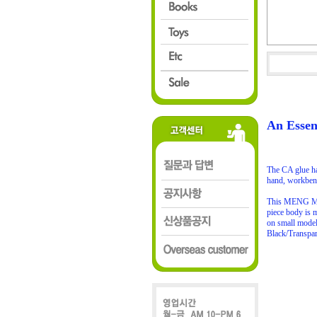
An Essen
The CA glue ha
hand, workbenc
This MENG MTS-
piece body is 
on small model
Black/Transpar