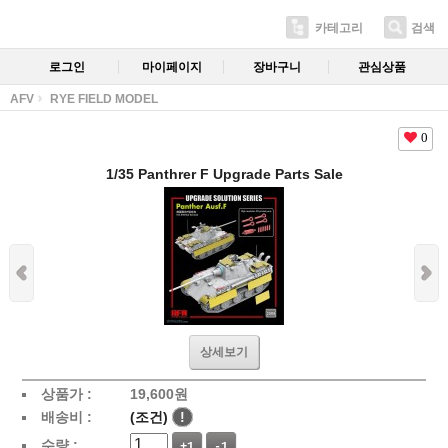
카테고리
검색
로그인
마이페이지
장바구니
관심상품
AFV
RYE FIELD MODEL
0
1/35 Panthrer F Upgrade Parts Sale
상세보기
상품가 :
19,600
원
배송비 :
(조건)
!
수량 :
+1
-1