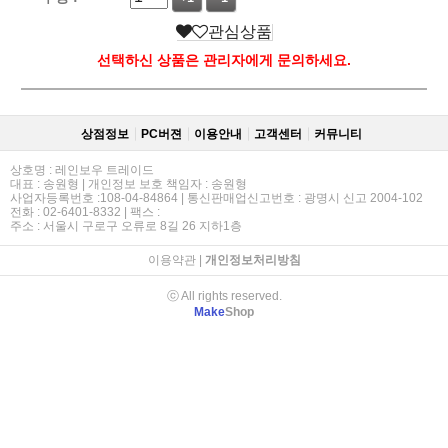
관심상품
선택하신 상품은 관리자에게 문의하세요.
상점정보
PC버젼
이용안내
고객센터
커뮤니티
상호명 : 레인보우 트레이드
대표 : 송원형 | 개인정보 보호 책임자 : 송원형
사업자등록번호 :108-04-84864 | 통신판매업신고번호 : 광명시 신고 2004-102
전화 : 02-6401-8332 | 팩스 :
주소 : 서울시 구로구 오류로 8길 26 지하1층
이용약관
|
개인정보처리방침
ⓒ All rights reserved.
Make
Shop