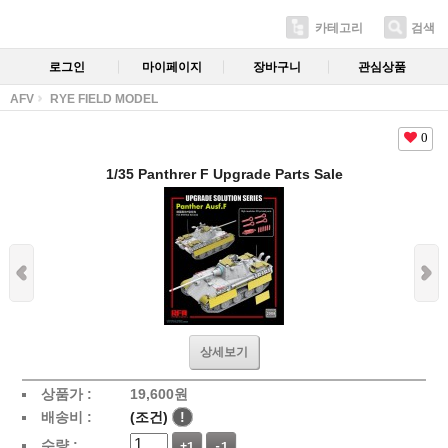
카테고리
검색
로그인
마이페이지
장바구니
관심상품
AFV
RYE FIELD MODEL
0
1/35 Panthrer F Upgrade Parts Sale
상세보기
상품가 :
19,600
원
배송비 :
(조건)
!
수량 :
+1
-1