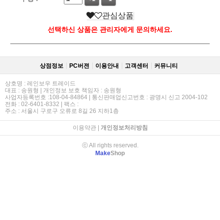
관심상품
선택하신 상품은 관리자에게 문의하세요.
상점정보
PC버젼
이용안내
고객센터
커뮤니티
상호명 : 레인보우 트레이드
대표 : 송원형 | 개인정보 보호 책임자 : 송원형
사업자등록번호 :108-04-84864 | 통신판매업신고번호 : 광명시 신고 2004-102
전화 : 02-6401-8332 | 팩스 :
주소 : 서울시 구로구 오류로 8길 26 지하1층
이용약관
|
개인정보처리방침
ⓒ All rights reserved.
Make
Shop