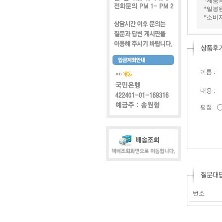
*제품
*밀봉
*소비
이름 :
내용 :
평점
번호