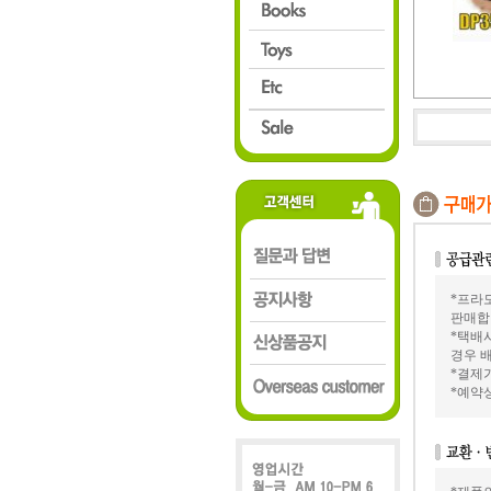
*프라모
판매합
*택배
경우 배
*결제가
*예약