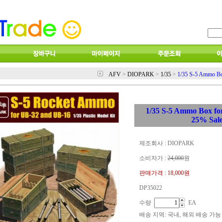
AFV
>
DIOPARK
>
1/35
>
1/35 S-5 Ammo Bo
1/35 S-5 Ammo Box fo
25% Sal
제조회사 : DIOPARK
소비자가 :
24,000
원
판매가격 :
18,000원
DP35022
수량
EA
배송 지역
: 국내, 해외 배송 가능