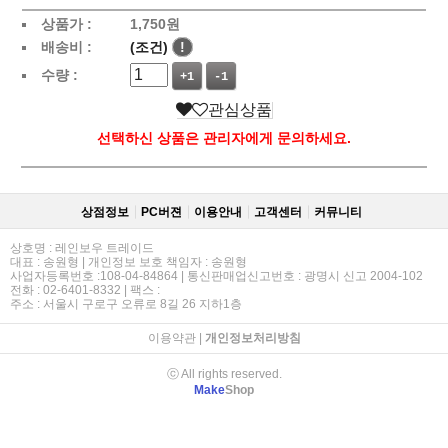
상품가 :
1,750
원
배송비 :
(조건)
!
수량 :
+1
-1
관심상품
선택하신 상품은 관리자에게 문의하세요.
상점정보
PC버젼
이용안내
고객센터
커뮤니티
상호명 : 레인보우 트레이드
대표 : 송원형 | 개인정보 보호 책임자 : 송원형
사업자등록번호 :108-04-84864 | 통신판매업신고번호 : 광명시 신고 2004-102
전화 : 02-6401-8332 | 팩스 :
주소 : 서울시 구로구 오류로 8길 26 지하1층
이용약관
|
개인정보처리방침
ⓒ All rights reserved.
Make
Shop