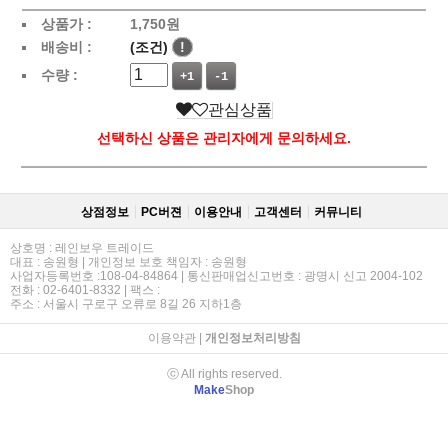
상품가 :
1,750
원
배송비 :
(조건)
!
수량 :
+1
-1
관심상품
선택하신 상품은 관리자에게 문의하세요.
상점정보
PC버젼
이용안내
고객센터
커뮤니티
상호명 : 레인보우 트레이드
대표 : 송원형 | 개인정보 보호 책임자 : 송원형
사업자등록번호 :108-04-84864 | 통신판매업신고번호 : 광명시 신고 2004-102
전화 : 02-6401-8332 | 팩스 :
주소 : 서울시 구로구 오류로 8길 26 지하1층
이용약관
|
개인정보처리방침
ⓒ All rights reserved.
Make
Shop