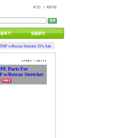
ATMP w/Rescue Stretcher 35% Sale
 PE Parts For
 w/Rescue Stretcher
e