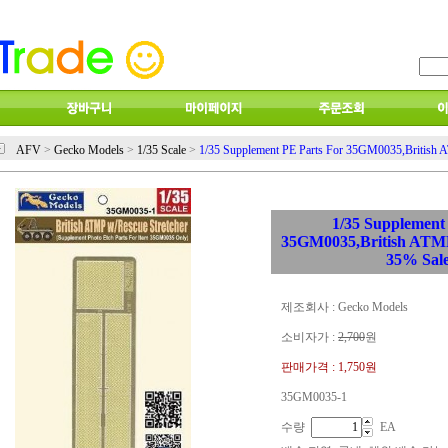
AFV
>
Gecko Models
>
1/35 Scale
>
1/35 Supplement PE Parts For 35GM0035,British 
1/35 Supplement
35GM0035,British ATMP
35% Sal
제조회사 : Gecko Models
소비자가 :
2,700
원
판매가격 :
1,750원
35GM0035-1
수량
EA