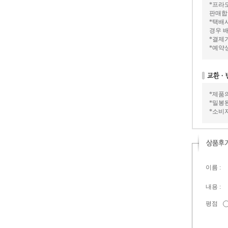
*프라모
판매합
*택배
경우 배
*결제가
*예약
*제품
*밀봉
*소비
이름 :
내용 :
평점