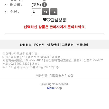
배송비 :
(조건)
!
수량 :
+1
-1
관심상품
선택하신 상품은 관리자에게 문의하세요.
상점정보
PC버젼
이용안내
고객센터
커뮤니티
상호명 : 레인보우 트레이드
대표 : 송원형 | 개인정보 보호 책임자 : 송원형
사업자등록번호 :108-04-84864 | 통신판매업신고번호 : 광명시 신고 2004-102
전화 : 02-6401-8332 | 팩스 :
주소 : 서울시 구로구 오류로 8길 26 지하1층
이용약관
|
개인정보처리방침
ⓒ All rights reserved.
Make
Shop