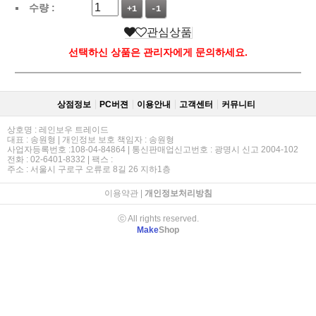
수량 :
+1
-1
관심상품
선택하신 상품은 관리자에게 문의하세요.
상점정보
PC버젼
이용안내
고객센터
커뮤니티
상호명 : 레인보우 트레이드
대표 : 송원형 | 개인정보 보호 책임자 : 송원형
사업자등록번호 :108-04-84864 | 통신판매업신고번호 : 광명시 신고 2004-102
전화 : 02-6401-8332 | 팩스 :
주소 : 서울시 구로구 오류로 8길 26 지하1층
이용약관
|
개인정보처리방침
ⓒ All rights reserved.
Make
Shop