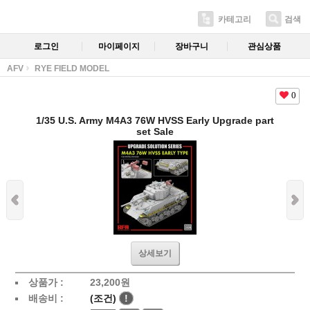
카테고리
검색
로그인
마이페이지
장바구니
관심상품
AFV
RYE FIELD MODEL
0
1/35 U.S. Army M4A3 76W HVSS Early Upgrade part
set Sale
상세보기
상품가 :
23,200
원
배송비 :
(조건)
!