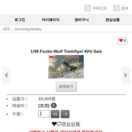
카테고리
검색
로그인
마이페이지
장바구니
관심상품
AFV
Amusing Hobby
0
1/48 Focke-Wulf Triebflgel 40% Sale
상세보기
상품가 :
23,400
원
배송비 :
(조건)
!
수량 :
+1
-1
관심상품