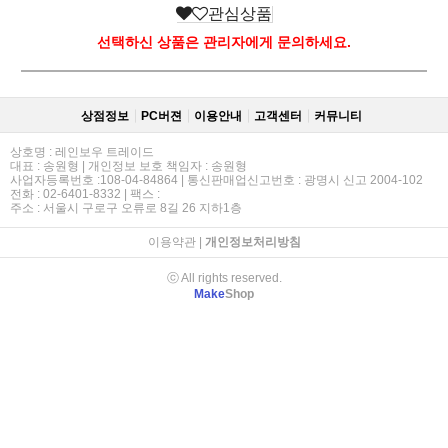
관심상품
선택하신 상품은 관리자에게 문의하세요.
상점정보
PC버젼
이용안내
고객센터
커뮤니티
상호명 : 레인보우 트레이드
대표 : 송원형 | 개인정보 보호 책임자 : 송원형
사업자등록번호 :108-04-84864 | 통신판매업신고번호 : 광명시 신고 2004-102
전화 : 02-6401-8332 | 팩스 :
주소 : 서울시 구로구 오류로 8길 26 지하1층
이용약관
|
개인정보처리방침
ⓒ All rights reserved.
Make
Shop