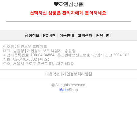
관심상품
선택하신 상품은 관리자에게 문의하세요.
상점정보
PC버젼
이용안내
고객센터
커뮤니티
상호명 : 레인보우 트레이드
대표 : 송원형 | 개인정보 보호 책임자 : 송원형
사업자등록번호 :108-04-84864 | 통신판매업신고번호 : 광명시 신고 2004-102
전화 : 02-6401-8332 | 팩스 :
주소 : 서울시 구로구 오류로 8길 26 지하1층
이용약관
|
개인정보처리방침
ⓒ All rights reserved.
Make
Shop