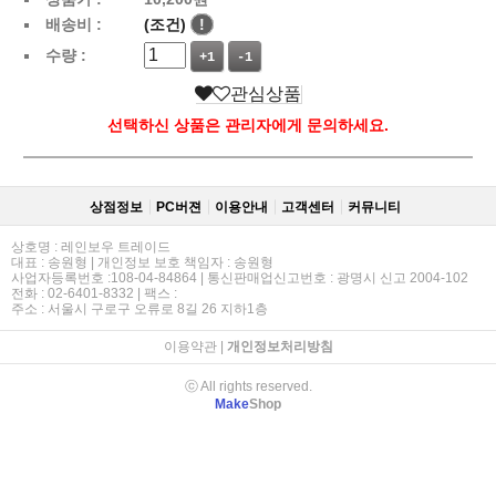
배송비 :
(조건)
!
수량 :
+1
-1
관심상품
선택하신 상품은 관리자에게 문의하세요.
상점정보
PC버젼
이용안내
고객센터
커뮤니티
상호명 : 레인보우 트레이드
대표 : 송원형 | 개인정보 보호 책임자 : 송원형
사업자등록번호 :108-04-84864 | 통신판매업신고번호 : 광명시 신고 2004-102
전화 : 02-6401-8332 | 팩스 :
주소 : 서울시 구로구 오류로 8길 26 지하1층
이용약관
|
개인정보처리방침
ⓒ All rights reserved.
Make
Shop