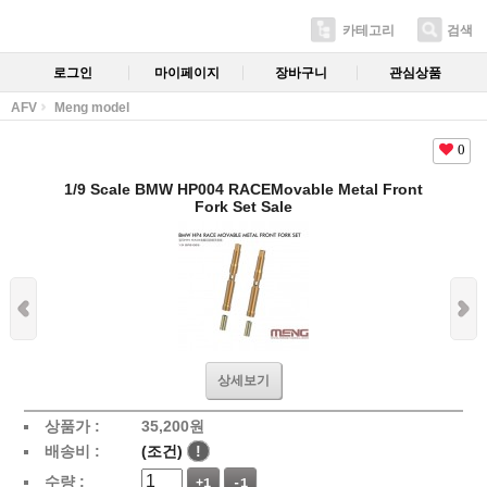
카테고리
검색
로그인
마이페이지
장바구니
관심상품
AFV
Meng model
0
1/9 Scale BMW HP004 RACEMovable Metal Front
Fork Set Sale
상세보기
상품가 :
35,200
원
배송비 :
(조건)
!
수량 :
+1
-1