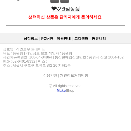
관심상품
선택하신 상품은 관리자에게 문의하세요.
상점정보
PC버젼
이용안내
고객센터
커뮤니티
상호명 : 레인보우 트레이드
대표 : 송원형 | 개인정보 보호 책임자 : 송원형
사업자등록번호 :108-04-84864 | 통신판매업신고번호 : 광명시 신고 2004-102
전화 : 02-6401-8332 | 팩스 :
주소 : 서울시 구로구 오류로 8길 26 지하1층
이용약관
|
개인정보처리방침
ⓒ All rights reserved.
Make
Shop