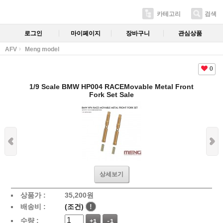
카테고리
검색
로그인
마이페이지
장바구니
관심상품
AFV
Meng model
0
1/9 Scale BMW HP004 RACEMovable Metal Front
Fork Set Sale
상세보기
상품가 :
35,200
원
배송비 :
(조건)
!
수량 :
+1
-1