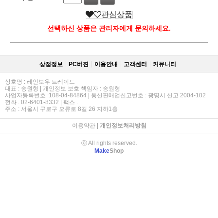
관심상품
선택하신 상품은 관리자에게 문의하세요.
상점정보
PC버젼
이용안내
고객센터
커뮤니티
상호명 : 레인보우 트레이드
대표 : 송원형 | 개인정보 보호 책임자 : 송원형
사업자등록번호 :108-04-84864 | 통신판매업신고번호 : 광명시 신고 2004-102
전화 : 02-6401-8332 | 팩스 :
주소 : 서울시 구로구 오류로 8길 26 지하1층
이용약관
|
개인정보처리방침
ⓒ All rights reserved.
Make
Shop