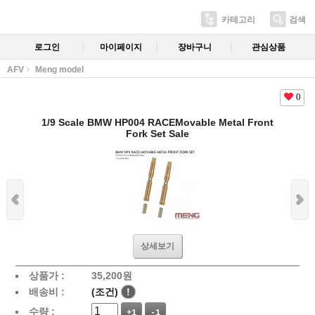
카테고리
검색
로그인
마이페이지
장바구니
관심상품
AFV
Meng model
0
1/9 Scale BMW HP004 RACEMovable Metal Front
Fork Set Sale
상세보기
상품가 :
35,200
원
배송비 :
(조건)
!
수량 :
+1
-1