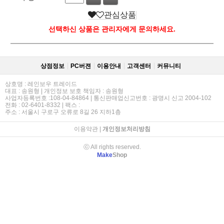
관심상품
선택하신 상품은 관리자에게 문의하세요.
상점정보
PC버젼
이용안내
고객센터
커뮤니티
상호명 : 레인보우 트레이드
대표 : 송원형 | 개인정보 보호 책임자 : 송원형
사업자등록번호 :108-04-84864 | 통신판매업신고번호 : 광명시 신고 2004-102
전화 : 02-6401-8332 | 팩스 :
주소 : 서울시 구로구 오류로 8길 26 지하1층
이용약관
|
개인정보처리방침
ⓒ All rights reserved.
Make
Shop