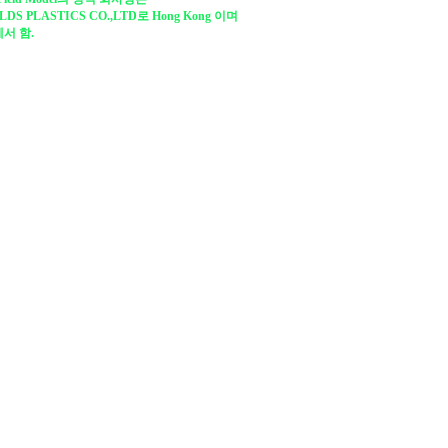
LDS PLASTICS CO.,LTD로 Hong Kong 이며
서 함.