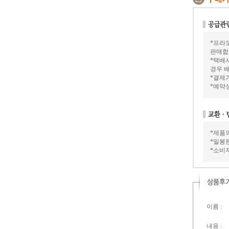
*프라모
판매합
*택배
경우 배
*결제가
*예약
*제품
*밀봉
*소비
이름 :
내용 :