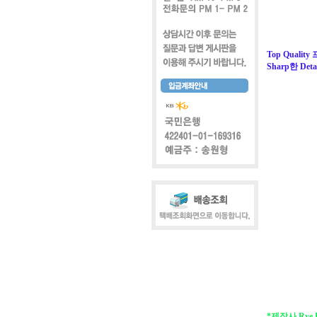
Top Quali
Sharp한 Detai
*제작사 Rye 