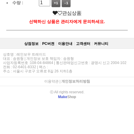
수량 :
+1
-1
관심상품
선택하신 상품은 관리자에게 문의하세요.
상점정보
PC버젼
이용안내
고객센터
커뮤니티
상호명 : 레인보우 트레이드
대표 : 송원형 | 개인정보 보호 책임자 : 송원형
사업자등록번호 :108-04-84864 | 통신판매업신고번호 : 광명시 신고 2004-102
전화 : 02-6401-8332 | 팩스 :
주소 : 서울시 구로구 오류로 8길 26 지하1층
이용약관
|
개인정보처리방침
ⓒ All rights reserved.
Make
Shop