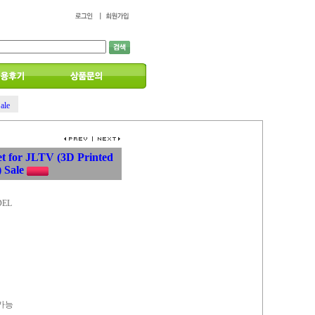
ale
et for JLTV (3D Printed
 Sale
DEL
 가능