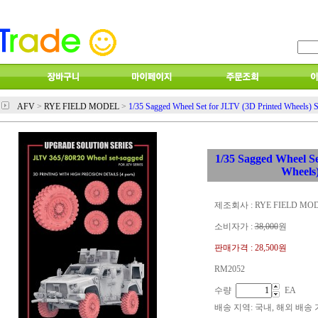
AFV
>
RYE FIELD MODEL
>
1/35 Sagged Wheel Set for JLTV (3D Printed Wheels) S
1/35 Sagged Wheel S
Wheels)
제조회사 : RYE FIELD MO
소비자가 :
38,000
원
판매가격 :
28,500원
RM2052
수량
EA
배송 지역
: 국내, 해외 배송