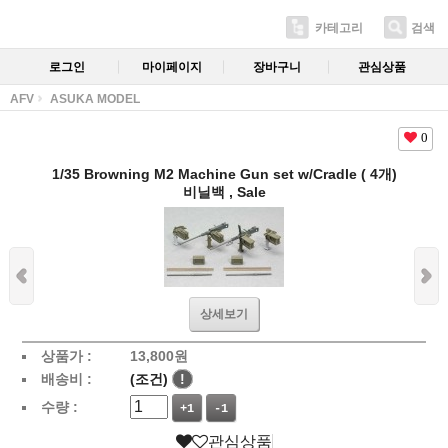
카테고리
검색
로그인
마이페이지
장바구니
관심상품
AFV
ASUKA MODEL
0
1/35 Browning M2 Machine Gun set w/Cradle ( 4개)
비닐백 , Sale
상세보기
상품가 :
13,800
원
배송비 :
(조건)
!
수량 :
+1
-1
관심상품