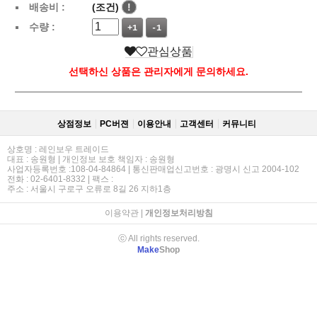
배송비 :
(조건)
!
수량 :
+1
-1
관심상품
선택하신 상품은 관리자에게 문의하세요.
상점정보
PC버젼
이용안내
고객센터
커뮤니티
상호명 : 레인보우 트레이드
대표 : 송원형 | 개인정보 보호 책임자 : 송원형
사업자등록번호 :108-04-84864 | 통신판매업신고번호 : 광명시 신고 2004-102
전화 : 02-6401-8332 | 팩스 :
주소 : 서울시 구로구 오류로 8길 26 지하1층
이용약관
|
개인정보처리방침
ⓒ All rights reserved.
Make
Shop