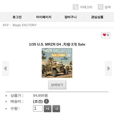
카테고리
검색
로그인
마이페이지
장바구니
관심상품
AFV
Magic FACTORY
0
1/35 U.S. MRZR D4 ,차량 2개 Sale
상세보기
상품가 :
54,600
원
배송비 :
(조건)
!
수량 :
+1
-1