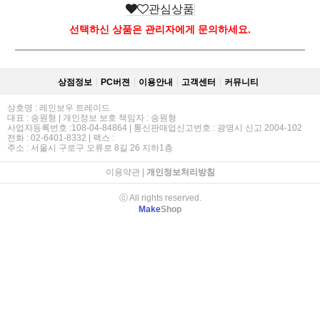
관심상품
선택하신 상품은 관리자에게 문의하세요.
상점정보
PC버젼
이용안내
고객센터
커뮤니티
상호명 : 레인보우 트레이드
대표 : 송원형 | 개인정보 보호 책임자 : 송원형
사업자등록번호 :108-04-84864 | 통신판매업신고번호 : 광명시 신고 2004-102
전화 : 02-6401-8332 | 팩스 :
주소 : 서울시 구로구 오류로 8길 26 지하1층
이용약관
|
개인정보처리방침
ⓒ All rights reserved.
Make
Shop