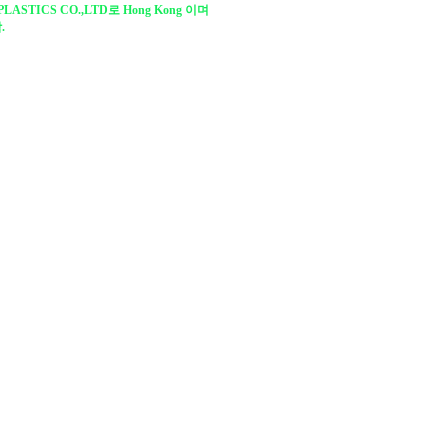
PLASTICS CO.,LTD로 Hong Kong 이며
.