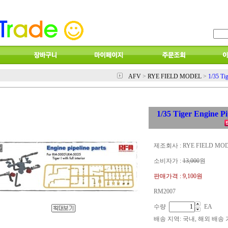
AFV
>
RYE FIELD MODEL
>
1/35 Tig
1/35 Tiger Engine Pi
제조회사 : RYE FIELD MO
소비자가 :
13,000
원
판매가격 :
9,100원
RM2007
수량
EA
배송 지역
: 국내, 해외 배송