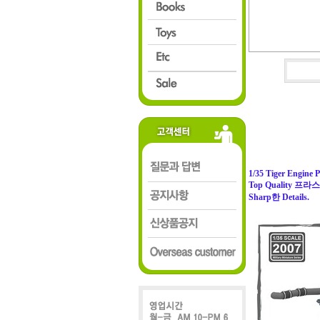
1/35 Tiger Engine 
Top Quality 프
Sharp한 Details.