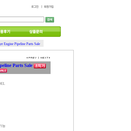
er Engine Pipeline Parts Sale
peline Parts Sale
DEL
 가능