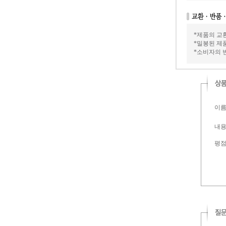
*제품의 교
*밀봉된 제
*소비자의 
이름 
내용 
평