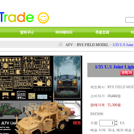
AFV
>
RYE FIELD MODEL
>
1/35 U.S Joint 
1/35 U.S Joint Ligh
제조회사 : RYE FIELD MO
소비자가 :
79,000
원
판매가격 :
55,300원
RM5090
수량
EA
배송 지역
: 국내, 해외 배송