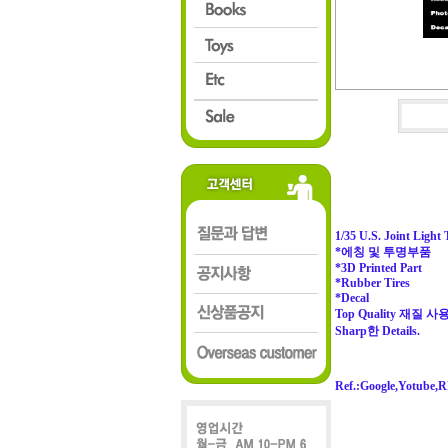
1/35 U.S. Joint Light T
*에칭 및 투명부품
*3D Printed Part
*Rubber Tires
*Decal
Top Quality 재질 사용
Sharp한 Details.
Ref.:Google,Yotube,