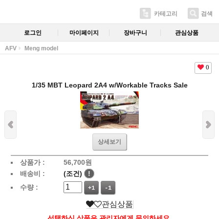
카테고리
검색
로그인
마이페이지
장바구니
관심상품
AFV
Meng model
0
1/35 MBT Leopard 2A4 w/Workable Tracks Sale
상세보기
상품가 :
56,700
원
배송비 :
(조건)
!
수량 :
+1
-1
관심상품
선택하신 상품은 관리자에게 문의하세요.