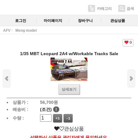
카테고리
검색
로그인
마이페이지
장바구니
관심상품
AFV
Meng model
0
1/35 MBT Leopard 2A4 w/Workable Tracks Sale
상세보기
상품가 :
56,700
원
배송비 :
(조건)
!
수량 :
+1
-1
관심상품
선택하신 상품은 관리자에게 문의하세요.