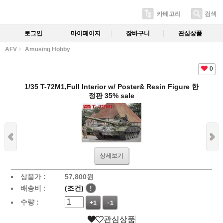
카테고리
검색
로그인
마이페이지
장바구니
관심상품
AFV
Amusing Hobby
0
1/35 T-72M1,Full Interior w/ Poster& Resin Figure 한
정판 35% sale
상세보기
상품가 :
57,800
원
배송비 :
(조건)
!
수량 :
+1
-1
관심상품