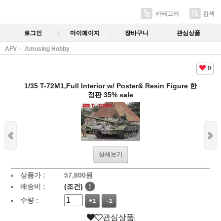
카테고리
검색
로그인
마이페이지
장바구니
관심상품
AFV
Amusing Hobby
0
1/35 T-72M1,Full Interior w/ Poster& Resin Figure 한
정판 35% sale
상세보기
상품가 :
57,800
원
배송비 :
(조건)
!
수량 :
+1
-1
관심상품