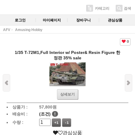
카테고리
검색
로그인
마이페이지
장바구니
관심상품
AFV
Amusing Hobby
0
1/35 T-72M1,Full Interior w/ Poster& Resin Figure 한
정판 35% sale
상세보기
상품가 :
57,800
원
배송비 :
(조건)
!
수량 :
+1
-1
관심상품