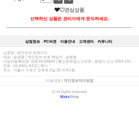
관심상품
선택하신 상품은 관리자에게 문의하세요.
상점정보
PC버젼
이용안내
고객센터
커뮤니티
상호명 : 레인보우 트레이드
대표 : 송원형 | 개인정보 보호 책임자 : 송원형
사업자등록번호 :108-04-84864 | 통신판매업신고번호 : 광명시 신고 2004-102
전화 : 02-6401-8332 | 팩스 :
주소 : 서울시 구로구 오류로 8길 26 지하1층
이용약관
|
개인정보처리방침
ⓒ All rights reserved.
Make
Shop